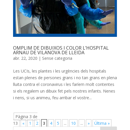
OMPLIM DE DIBUIXOS I COLOR L’HOSPITAL
ARNAU DE VILANOVA DE LLEIDA
abr. 22, 2020
|
Sense categoria
Les UCIs, les plantes i les urgències dels hospitals
estan plenes de persones grans i no tan grans en plena
lluita contra el coronavirus i les faríem molt contentes
si els regalem un dibuix fet pels nostres infants. Nenes
i nens, si us animeu, feu arribar el vostre...
Pàgina 3 de
13
«
1
2
3
4
5
...
10
...
»
Última »