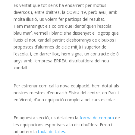
És veritat que tot se’ns ha endarrerit per motius
diversos i, entre d’altres, la COVID-19, però avui, amb
molta il·lusió, us volem fer partícips del resultat.
Hem mantingut els colors que identifiquen l’escola:
blau marí, vermell i blanc; s’ha dissenyat el logotip que
llueix el nou xandall partint d’esborranys de dibuixos i
propostes d’alumnes de cicle mitjà i superior de
l’escola, i, en darrer lloc, hem signat un contracte de 8
anys amb l’empresa ERREA, distribuïdora del nou
xandall.
Per estrenar com cal la nova equipació, hem dotat als
nostres mestres d’educació Física del centre, en Raül i
en Vicent, d’una equipació completa pel curs escolar.
En aquesta secció, us detallem la
forma de compra
de
les equipacions esportives a la distribuïdora Errea i
adjuntem la
taula de talles
.