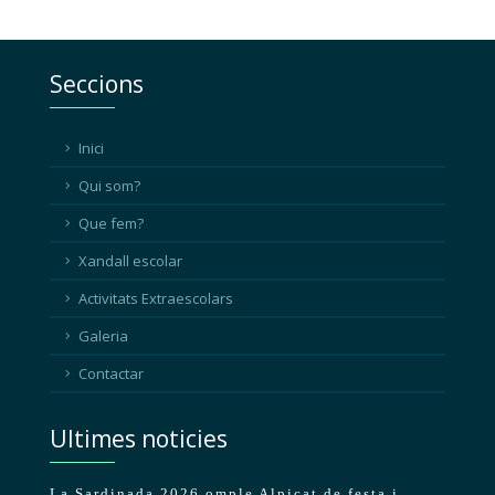
Seccions
Inici
Qui som?
Que fem?
Xandall escolar
Activitats Extraescolars
Galeria
Contactar
Ultimes noticies
La Sardinada 2026 omple Alpicat de festa i