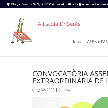
Plaça Gaudí S/N, 25110 Alpicat
afa@afadoctorsere
AFA Escola Dr Serès
Inici
APP de l’A
CONVOCATÒRIA ASSE
EXTRAORDINÀRIA DE L
maig 30, 2025
|
Agenda