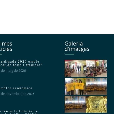
times
Galeria
icies
d’imatges
Sardinada 2026 omple
cat de festa i tradició!
 de maig de 2026
emblea econòmica
 de novembre de 2025
a tenim la Loteria de