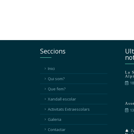
Seccions
Ul
not
Inici
La 
Alpi
Qui som?
18
Que fem?
Xandall escolar
Ass
Activitats Extraescolars
13
Galeria
Contactar
🎄 J