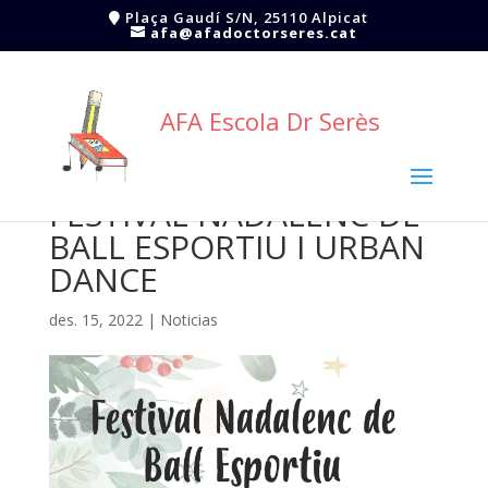
Plaça Gaudí S/N, 25110 Alpicat
afa@afadoctorseres.cat
AFA Escola Dr Serès
FESTIVAL NADALENC DE
BALL ESPORTIU I URBAN
DANCE
des. 15, 2022
|
Noticias