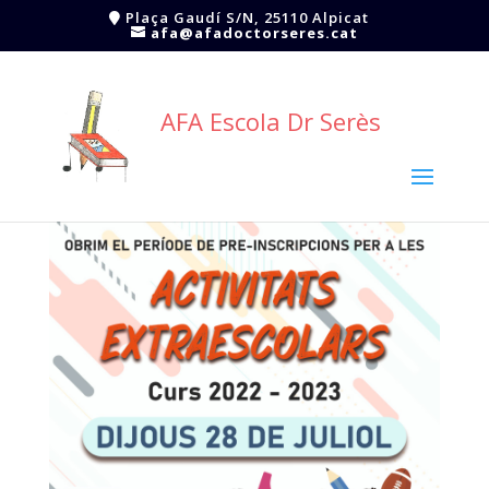
Plaça Gaudí S/N, 25110 Alpicat
afa@afadoctorseres.cat
AFA Escola Dr Serès