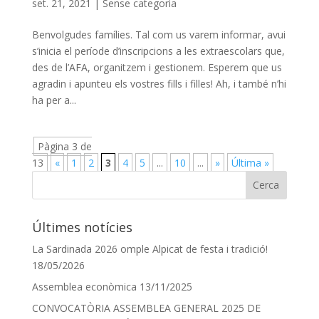
set. 21, 2021
|
Sense categoria
Benvolgudes famílies. Tal com us varem informar, avui
s’inicia el període d’inscripcions a les extraescolars que,
des de l’AFA, organitzem i gestionem. Esperem que us
agradin i apunteu els vostres fills i filles! Ah, i també n’hi
ha per a...
Pàgina 3 de
13
«
1
2
3
4
5
...
10
...
»
Última »
Últimes notícies
La Sardinada 2026 omple Alpicat de festa i tradició!
18/05/2026
Assemblea econòmica
13/11/2025
CONVOCATÒRIA ASSEMBLEA GENERAL 2025 DE