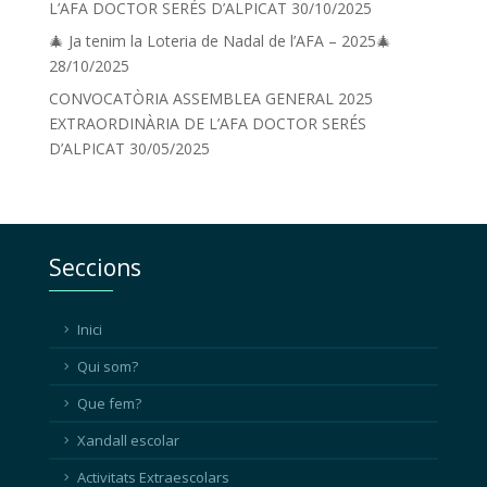
L’AFA DOCTOR SERÉS D’ALPICAT
30/10/2025
🎄 Ja tenim la Loteria de Nadal de l’AFA – 2025🎄
28/10/2025
CONVOCATÒRIA ASSEMBLEA GENERAL 2025
EXTRAORDINÀRIA DE L’AFA DOCTOR SERÉS
D’ALPICAT
30/05/2025
Seccions
Inici
Qui som?
Que fem?
Xandall escolar
Activitats Extraescolars