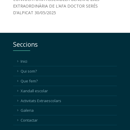
EXTRAORDINÀRIA DE L’AFA DOCTOR SERÉS
D’ALPICAT
30/05/2025
Seccions
Inici
Qui som?
Que fem?
Xandall escolar
Activitats Extraescolars
Galeria
Contactar