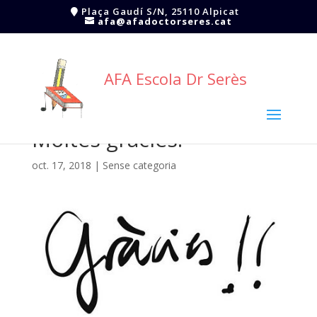
Plaça Gaudí S/N, 25110 Alpicat
afa@afadoctorseres.cat
AFA Escola Dr Serès
Moltes gràcies!
oct. 17, 2018
|
Sense categoria