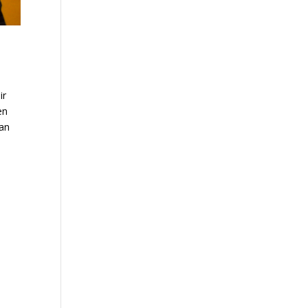
ir
en
han