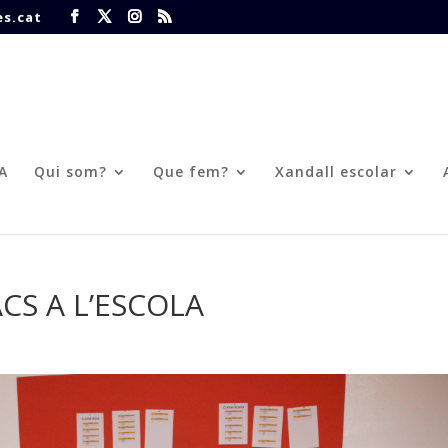
s.cat
FA
Qui som?
Que fem?
Xandall escolar
CS A L’ESCOLA