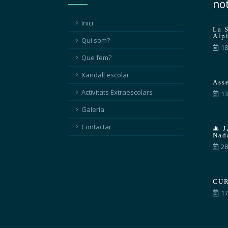
not
Inici
La 
Alpi
Qui som?
18
Que fem?
Xandall escolar
Ass
Activitats Extraescolars
13
Galeria
Contactar
🎄 J
Nad
28
CUR
17