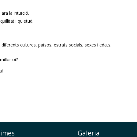
ara la intuïció.
il·litat i quietud.
 diferents cultures, països, estrats socials, sexes i edats.
illor oi?
a!
times
Galeria