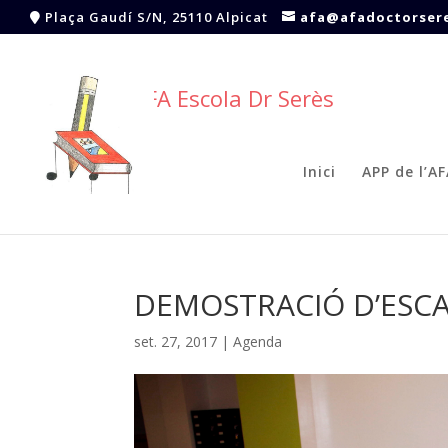
Plaça Gaudí S/N, 25110 Alpicat
afa@afadoctorsere
AFA Escola Dr Serès
Inici
APP de l’A
DEMOSTRACIÓ D’ESCA
set. 27, 2017
|
Agenda