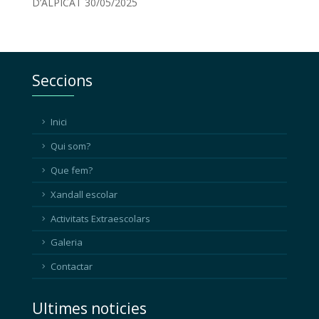
D’ALPICAT
30/05/2025
Seccions
Inici
Qui som?
Que fem?
Xandall escolar
Activitats Extraescolars
Galeria
Contactar
Ultimes noticies