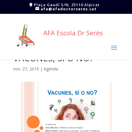
Plaça Gaudí S/N, 25110 Alpicat
afa@afadoctorseres.cat
AFA Escola Dr Serès
VACUNES, SI O NO?
nov. 27, 2019
|
Agenda