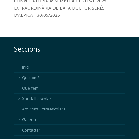
CONVOCATÒRIA ASSEMBLEA GENERAL 2025
EXTRAORDINÀRIA DE L’AFA DOCTOR SERÉS
D’ALPICAT
30/05/2025
Seccions
Inici
Qui som?
Que fem?
Xandall escolar
Activitats Extraescolars
Galeria
Contactar