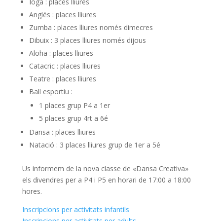
Ioga : places lliures
Anglés : places lliures
Zumba : places lliures només dimecres
Dibuix : 3 places lliures només dijous
Aloha : places lliures
Catacric : places lliures
Teatre : places lliures
Ball esportiu :
1 places grup P4 a 1er
5 places grup 4rt a 6é
Dansa : places lliures
Natació : 3 places lliures grup de 1er a 5é
Us informem de la nova classe de «Dansa Creativa»
els divendres per a P4 i P5 en horari de 17:00 a 18:00
hores.
Inscripcions per activitats infantils
Inscripcions per activitats per adults